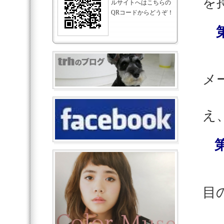
を
ルサイトへはこちらの
QRコードからどうぞ！
第
メ
お
え
目
ヘ